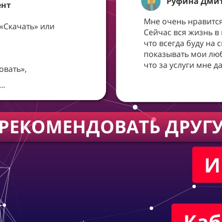
Руфина Дмит
ент
Мне очень нравится
«Скачать» или
Сейчас вся жизнь в
что всегда буду на 
показывать мои лю
что за услуги мне д
овать»,
»…
РЕКОМЕНДОВАТЬ ДРУГ
И
Каб