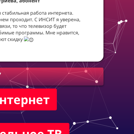
риева, абонент
 стабильная работа интернета.
 нем проходит. С ИНСИТ я уверена,
связи, то что телевизор будет
бимые программы. Мне нравится,
ают скидку
У
нтернет
ельное ТВ